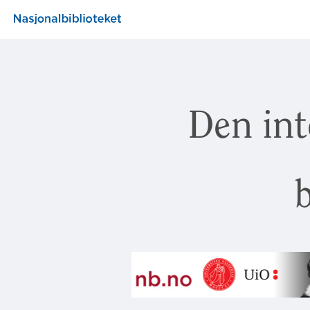
Den int
b