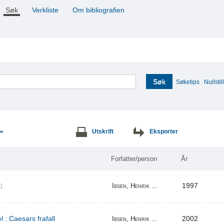
Søk
Verkliste
Om bibliografien
Søk
Søketips
Nullstill
Utskrift
Eksporter
>>
Forfatter/person
År
1997
Ibsen, Henrik ...
)
l : Caesars frafall
2002
Ibsen, Henrik ...