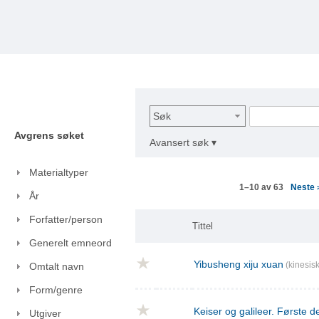
Søk
Avgrens søket
Avansert søk ▾
Materialtyper
Neste
1–10 av 63
År
Forfatter/person
Tittel
Generelt emneord
Yibusheng xiju xuan
(kinesisk
Omtalt navn
Form/genre
Keiser og galileer. Første de
Utgiver