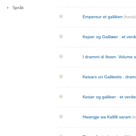
Språk
Empereur et galiléen
(fransk)
Kejser og Galilæer : et verd
I drammi di Ibsen. Volume 
Keisars un Galileetis : dra
Keiser og galileer : et verde
Hwangje wa Kallilli saram
(k