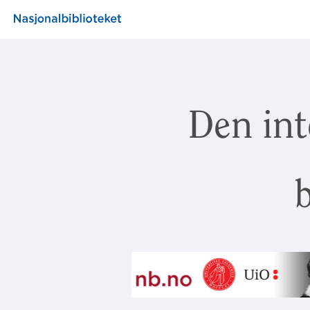
Den int
b