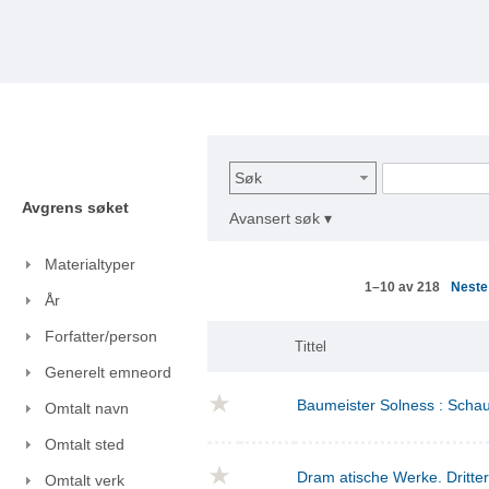
Søk
Avgrens søket
Avansert søk ▾
Materialtyper
Nest
1–10 av 218
År
Forfatter/person
Tittel
Generelt emneord
Baumeister Solness : Schaus
Omtalt navn
Omtalt sted
Dram atische Werke. Dritte
Omtalt verk