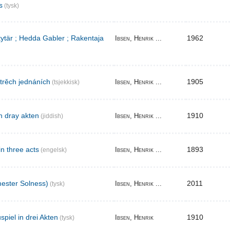
s
(tysk)
 tytär ; Hedda Gabler ; Rakentaja
1962
Ibsen, Henrik ...
 trěch jednáních
1905
Ibsen, Henrik ...
(tsjekkisk)
n dray akten
1910
Ibsen, Henrik ...
(jiddish)
in three acts
1893
Ibsen, Henrik ...
(engelsk)
ester Solness)
2011
Ibsen, Henrik ...
(tysk)
piel in drei Akten
1910
Ibsen, Henrik
(tysk)