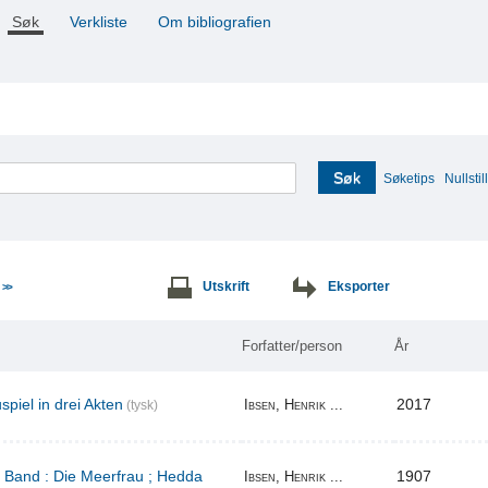
Søk
Verkliste
Om bibliografien
Søk
Søketips
Nullstill
e
Utskrift
Eksporter
>>
Forfatter/person
År
piel in drei Akten
2017
Ibsen, Henrik ...
(tysk)
r Band : Die Meerfrau ; Hedda
1907
Ibsen, Henrik ...