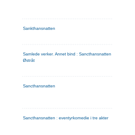
Sankthansnatten
Samlede verker. Annet bind : Sancthansnatten ; Fru Inger ti
Østråt
Sancthansnatten
Sancthansnatten : eventyrkomedie i tre akter