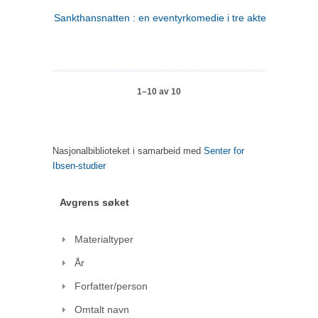
Sankthansnatten : en eventyrkomedie i tre akter
1–10 av 10
Nasjonalbiblioteket i samarbeid med
Senter for
Ibsen-studier
Avgrens søket
Materialtyper
År
Forfatter/person
Omtalt navn