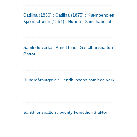
Catilina (1850) ; Catilina (1875) ; Kjæmpehøien (1850) ;
Kjæmpehøien (1854) ; Norma ; Sancthansnatten
Samlede verker. Annet bind : Sancthansnatten ; Fru Inger ti
Østråt
Hundreårsutgave : Henrik Ibsens samlede verker. 2
Sankthansnatten : eventyrkomedie i 3 akter