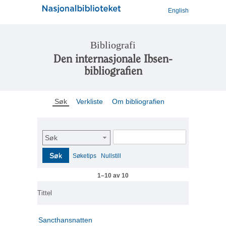
English
Bibliografi
Den internasjonale Ibsen-
bibliografien
Søk
Verkliste
Om bibliografien
Søk
Søk
Søketips
Nullstill
1–10 av 10
Tittel
Sancthansnatten