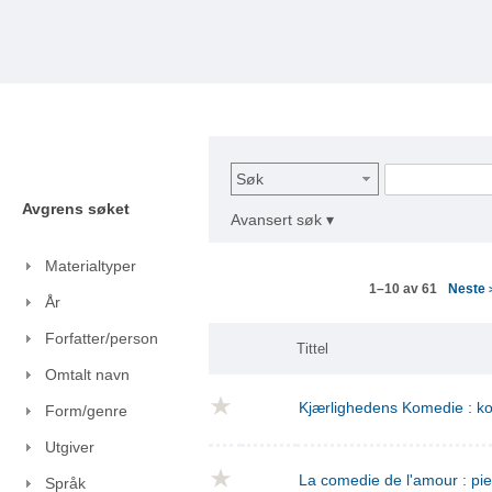
Søk
Avgrens søket
Avansert søk ▾
Materialtyper
Neste
1–10 av 61
År
Forfatter/person
Tittel
Omtalt navn
Kjærlighedens Komedie : kom
Form/genre
Utgiver
La comedie de l'amour : pie
Språk