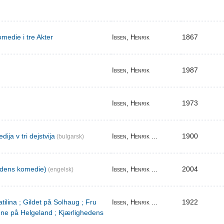
medie i tre Akter
1867
Ibsen, Henrik
1987
Ibsen, Henrik
1973
Ibsen, Henrik
ija v tri dejstvija
1900
Ibsen, Henrik ...
(bulgarsk)
edens komedie)
2004
Ibsen, Henrik ...
(engelsk)
tilina ; Gildet på Solhaug ; Fru
1922
Ibsen, Henrik ...
ene på Helgeland ; Kjærlighedens