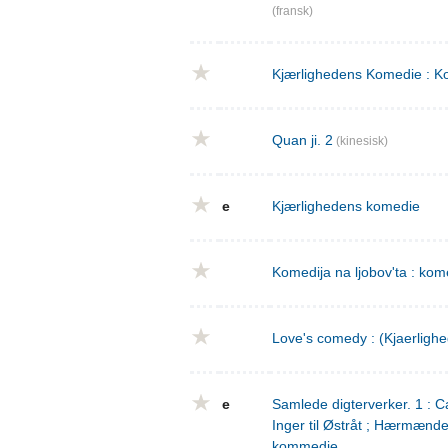
(fransk)
Kjærlighedens Komedie : Ko
Quan ji. 2
(kinesisk)
e
Kjærlighedens komedie
Komedija na ljobov'ta : komed
Love's comedy : (Kjaerligh
e
Samlede digterverker. 1 : Ca
Inger til Østråt ; Hærmænd
kommedie