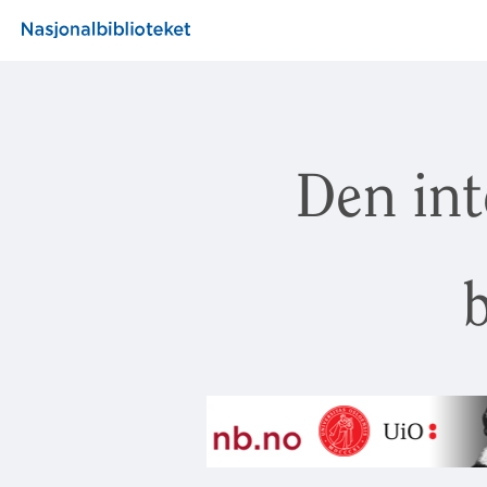
Den int
b