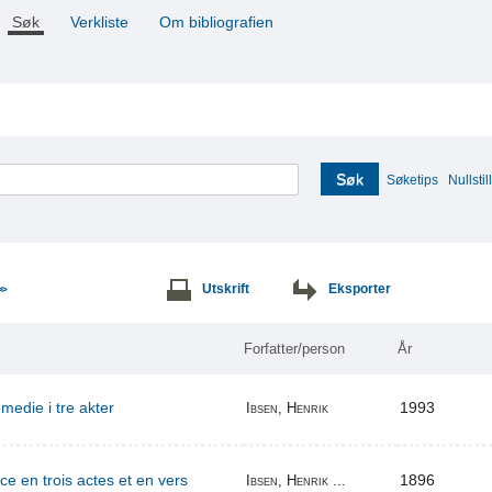
Søk
Verkliste
Om bibliografien
Søk
Søketips
Nullstill
Utskrift
Eksporter
>>
Forfatter/person
År
edie i tre akter
1993
Ibsen, Henrik
ce en trois actes et en vers
1896
Ibsen, Henrik ...