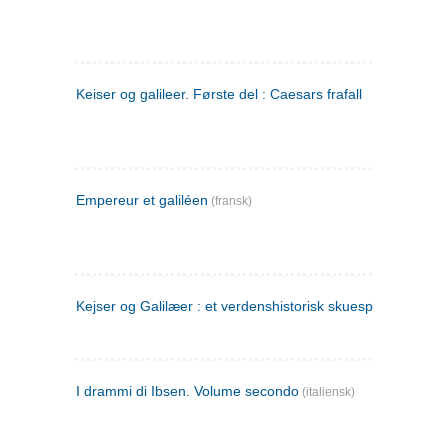
Keiser og galileer. Første del : Caesars frafall
Empereur et galiléen
(fransk)
Kejser og Galilæer : et verdenshistorisk skuespil
I drammi di Ibsen. Volume secondo
(italiensk)