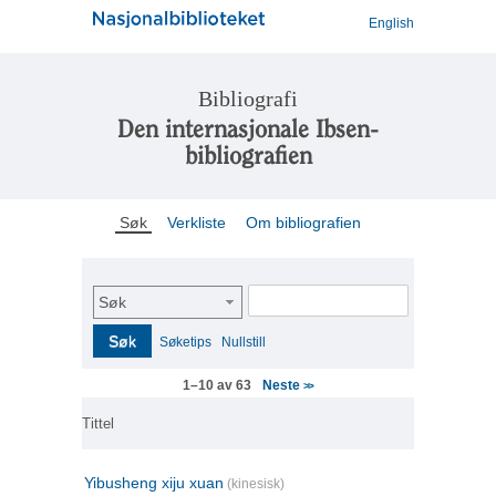
English
Bibliografi
Den internasjonale Ibsen-
bibliografien
Søk
Verkliste
Om bibliografien
Søk
Søk
Søketips
Nullstill
Neste
1–10 av 63
>>
Tittel
Yibusheng xiju xuan
(kinesisk)