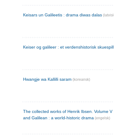
Keisars un Galileetis : drama diwas dalas
(latvisk)
Keiser og galileer : et verdenshistorisk skuespill (1873)
Hwangje wa Kallilli saram
(koreansk)
The collected works of Henrik Ibsen. Volume V : Emperor
and Galilean : a world-historic drama
(engelsk)