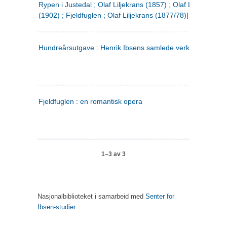
Rypen i Justedal ; Olaf Liljekrans (1857) ; Olaf Liljekrans
(1902) ; Fjeldfuglen ; Olaf Liljekrans (1877/78)]
Hundreårsutgave : Henrik Ibsens samlede verker. 3
Fjeldfuglen : en romantisk opera
1–3 av 3
Nasjonalbiblioteket i samarbeid med
Senter for
Ibsen-studier