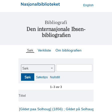
English
Bibliografi
Den internasjonale Ibsen-
bibliografien
Søk
Verkliste
Om bibliografien
Søk
Søk
Søketips
Nullstill
1–3 av 3
Tittel
[Gildet paa Solhoug] (1856) ; Gildet på Solhaug (1883) ;