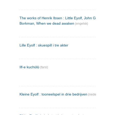
The works of Henrik Ibsen : Little Eyolf, John Gabriel
Borkman, When we dead awaken
(engelsk)
Lille Eyolf : skuespill i tre akter
īlf-e kuchūlū
(farsi)
Kleine Eyolf : tooneelspel in drie bedrijven
(nederlandsk)