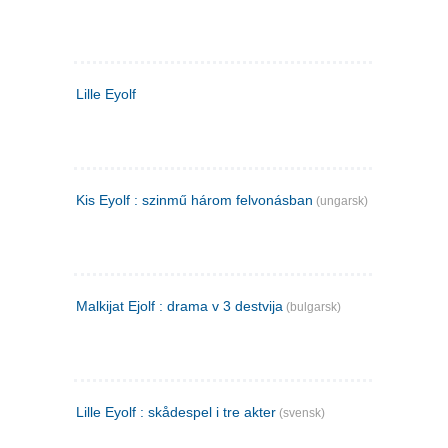
Lille Eyolf
Kis Eyolf : szinmű három felvonásban
(ungarsk)
Malkijat Ejolf : drama v 3 destvija
(bulgarsk)
Lille Eyolf : skådespel i tre akter
(svensk)