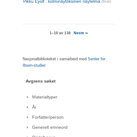
Pikku Eyolf : kolminäytöksinen näytelmä
(finsk)
Neste
1–10 av 138
>>
Nasjonalbiblioteket i samarbeid med
Senter for
Ibsen-studier
Avgrens søket
Materialtyper
År
Forfatter/person
Generelt emneord