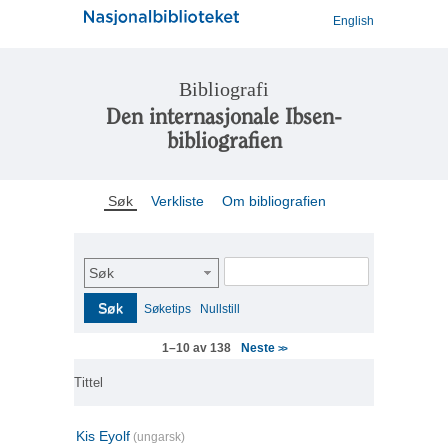
English
Bibliografi
Den internasjonale Ibsen-
bibliografien
Søk
Verkliste
Om bibliografien
Søk
Søk
Søketips
Nullstill
Neste
1–10 av 138
>>
Tittel
Kis Eyolf
(ungarsk)