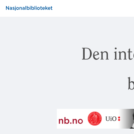
Den int
b