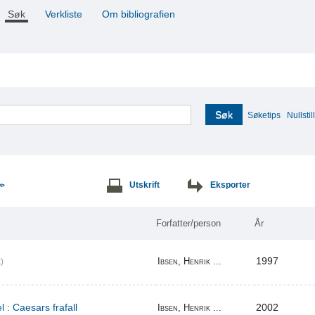
Søk
Verkliste
Om bibliografien
Søk
Søketips
Nullstill
Utskrift
Eksporter
>>
Forfatter/person
År
1997
Ibsen, Henrik ...
)
l : Caesars frafall
2002
Ibsen, Henrik ...