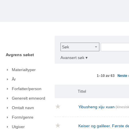
Søk
Avgrens søket
Avansert søk ▾
Materialtyper
Neste
1–10 av 63
År
Forfatter/person
Tittel
Generelt emneord
Yibusheng xiju xuan
(kinesisk
Omtalt navn
Form/genre
Keiser og galileer. Første de
Utgiver