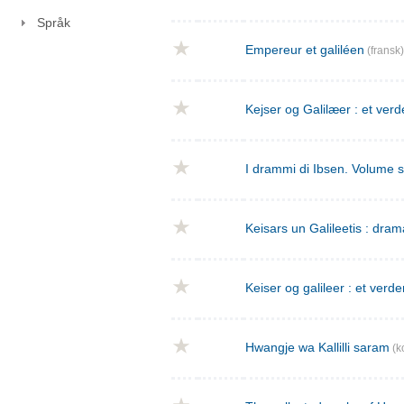
Språk
Empereur et galiléen
(fransk)
Kejser og Galilæer : et verd
I drammi di Ibsen. Volume 
Keisars un Galileetis : dra
Keiser og galileer : et verde
Hwangje wa Kallilli saram
(k