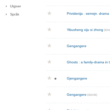
Utgiver
Prividenija : semejn. drama 
Språk
Yibusheng xiju si zhong
(kine
Gengangere
Ghosts : a family-drama in 
e
Gjengangere
Gengangere
(dansk)