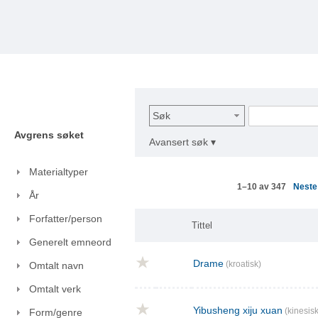
Søk
Avgrens søket
Avansert søk ▾
Materialtyper
Nest
1–10 av 347
År
Forfatter/person
Tittel
Generelt emneord
Drame
(kroatisk)
Omtalt navn
Omtalt verk
Yibusheng xiju xuan
(kinesisk
Form/genre