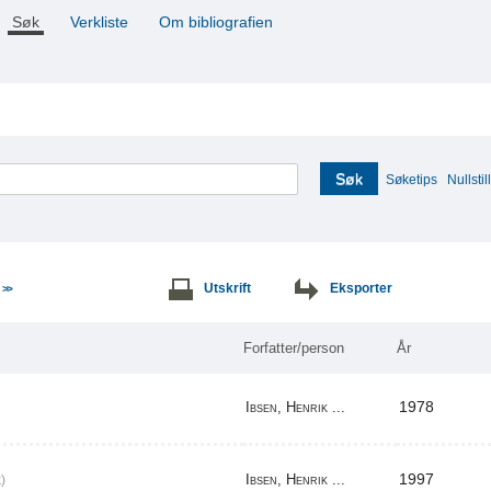
Søk
Verkliste
Om bibliografien
Søk
Søketips
Nullstill
e
Utskrift
Eksporter
>>
Forfatter/person
År
1978
Ibsen, Henrik ...
1997
Ibsen, Henrik ...
)