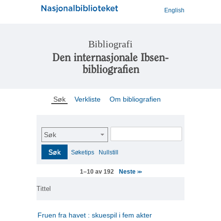
English
Bibliografi
Den internasjonale Ibsen-
bibliografien
Søk
Verkliste
Om bibliografien
Søk
Søk
Søketips
Nullstill
Neste
1–10 av 192
>>
Tittel
Fruen fra havet : skuespil i fem akter