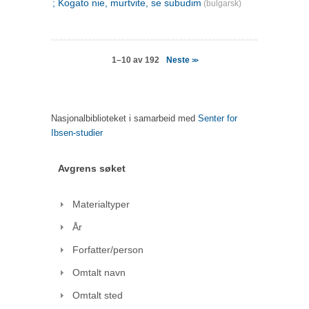
; Kogato nie, murtvite, se subudim
(bulgarsk)
Neste
1–10 av 192
>>
Nasjonalbiblioteket i samarbeid med
Senter for
Ibsen-studier
Avgrens søket
Materialtyper
År
Forfatter/person
Omtalt navn
Omtalt sted