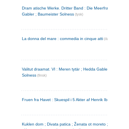
Dram atische Werke. Dritter Band : Die Meerfrau ; Hedda
Gabler ; Baumeister Solness
(tysk)
La donna del mare : commedia in cinque atti
(italiensk)
Valitut draamat. VI : Meren tytär ; Hedda Gabler ; Rakentaj
Solness
(finsk)
Fruen fra Havet : Skuespil i 5 Akter af Henrik Ibsen
Kuklen dom ; Divata patica ; Ženata ot moreto ; Malkijat Ejo