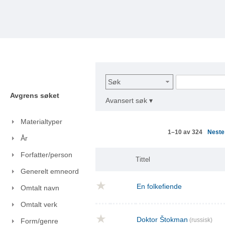
Søk
Avgrens søket
Avansert søk ▾
Materialtyper
Nest
1–10 av 324
År
Forfatter/person
Tittel
Generelt emneord
En folkefiende
Omtalt navn
Omtalt verk
Doktor Štokman
(russisk)
Form/genre