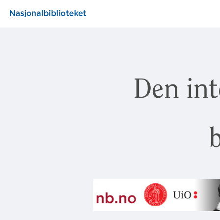
Den int
b