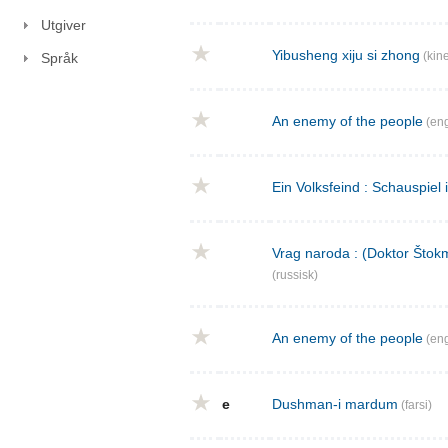
Utgiver
Yibusheng xiju si zhong
(kine
Språk
An enemy of the people
(eng
Ein Volksfeind : Schauspiel 
Vrag naroda : (Doktor Štokm
(russisk)
An enemy of the people
(eng
e
Dushman-i mardum
(farsi)