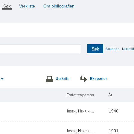
Søk
Verkliste
Om bibliografien
Søk
Søketips
Nullstill
e
Utskrift
Eksporter
>>
Forfatter/person
År
1940
Ibsen, Henrik ...
1901
Ibsen, Henrik ...