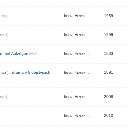
1959
Ibsen, Henrik ...
sisk)
1999
Ibsen, Henrik
elsk)
in fünf Aufzügen
1883
Ibsen, Henrik ...
(tysk)
an ) : drama v 5 dejstvijach
1891
Ibsen, Henrik ...
2008
Ibsen, Henrik
elsk)
2010
Ibsen, Henrik ...