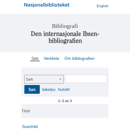
English
Bibliografi
Den internasjonale Ibsen-
bibliografien
Søk
Verkliste
Om bibliografien
Søk
Søk
Søketips
Nullstill
1–3 av 3
Tittel
Svanhild