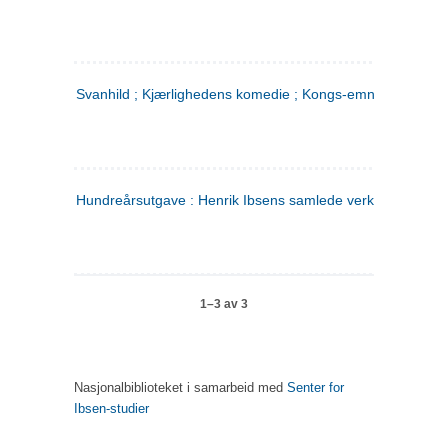
Svanhild ; Kjærlighedens komedie ; Kongs-emnerne
Hundreårsutgave : Henrik Ibsens samlede verker. 4
1–3 av 3
Nasjonalbiblioteket i samarbeid med
Senter for
Ibsen-studier