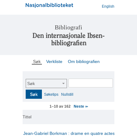
English
Bibliografi
Den internasjonale Ibsen-
bibliografien
Søk
Verkliste
Om bibliografien
Søk
Søk
Søketips
Nullstill
Neste
1–10 av 162
>>
Tittel
Jean-Gabriel Borkman : drame en quatre actes
(fransk)