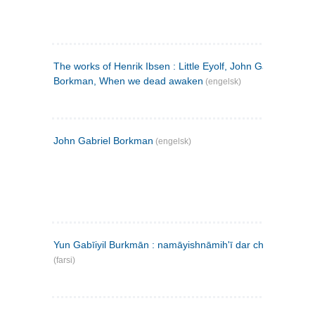
The works of Henrik Ibsen : Little Eyolf, John Gabriel
Borkman, When we dead awaken
(engelsk)
John Gabriel Borkman
(engelsk)
Yun Gabīiyil Burkmān : namāyishnāmihʹī dar chahār pardih
(farsi)