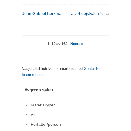
John Gabriel Borkman : hra v 4 dejstvách
(slovakisk)
Neste
1–10 av 162
>>
Nasjonalbiblioteket i samarbeid med
Senter for
Ibsen-studier
Avgrens søket
Materialtyper
År
Forfatter/person