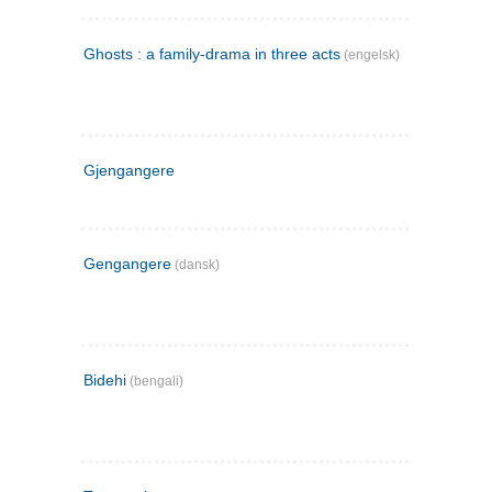
Ghosts : a family-drama in three acts
(engelsk)
Gjengangere
Gengangere
(dansk)
Bidehi
(bengali)