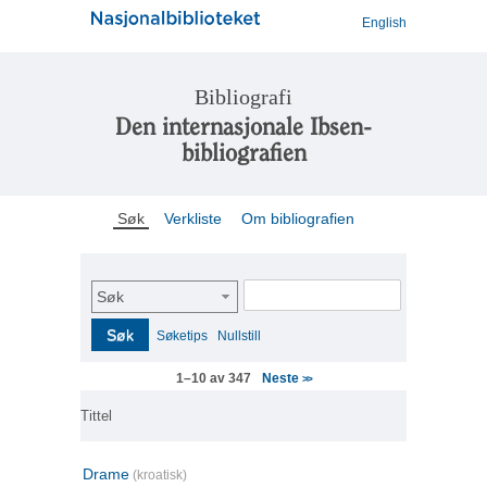
English
Bibliografi
Den internasjonale Ibsen-
bibliografien
Søk
Verkliste
Om bibliografien
Søk
Søk
Søketips
Nullstill
Neste
1–10 av 347
>>
Tittel
Drame
(kroatisk)