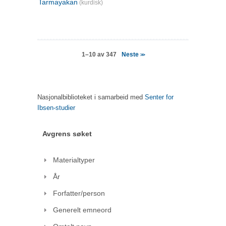
Tarmayakan
(kurdisk)
Neste
1–10 av 347
>>
Nasjonalbiblioteket i samarbeid med
Senter for
Ibsen-studier
Avgrens søket
Materialtyper
År
Forfatter/person
Generelt emneord