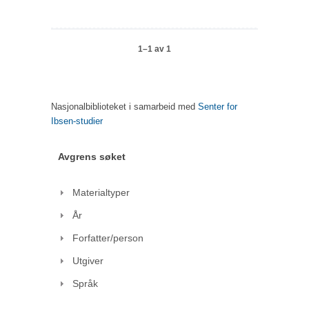
1–1 av 1
Nasjonalbiblioteket i samarbeid med
Senter for
Ibsen-studier
Avgrens søket
Materialtyper
År
Forfatter/person
Utgiver
Språk