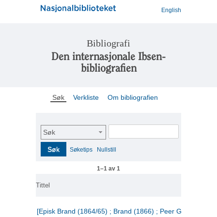
English
Bibliografi
Den internasjonale Ibsen-
bibliografien
Søk
Verkliste
Om bibliografien
Søk
Søk
Søketips
Nullstill
1–1 av 1
Tittel
[Episk Brand (1864/65) ; Brand (1866) ; Peer Gynt (1867)]