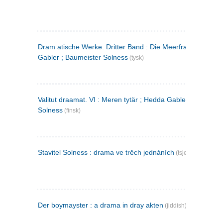
Dram atische Werke. Dritter Band : Die Meerfrau ; Hedda
Gabler ; Baumeister Solness
(tysk)
Valitut draamat. VI : Meren tytär ; Hedda Gabler ; Rakentaj
Solness
(finsk)
Stavitel Solness : drama ve trěch jednáních
(tsjekkisk)
Der boymayster : a drama in dray akten
(jiddish)