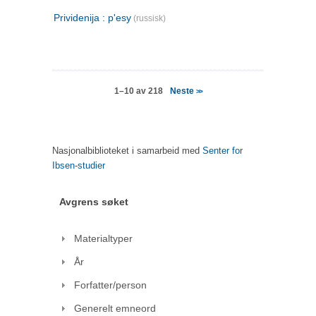
Prividenija : p'esy
(russisk)
Neste
1–10 av 218
>>
Nasjonalbiblioteket i samarbeid med
Senter for
Ibsen-studier
Avgrens søket
Materialtyper
År
Forfatter/person
Generelt emneord