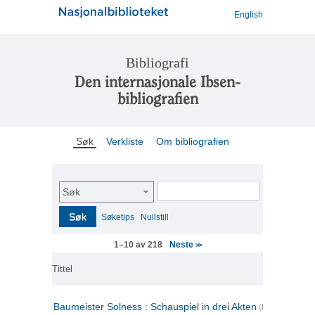
English
Bibliografi
Den internasjonale Ibsen-
bibliografien
Søk
Verkliste
Om bibliografien
Søk
Søk
Søketips
Nullstill
Neste
1–10 av 218
>>
Tittel
Baumeister Solness : Schauspiel in drei Akten
(tysk)