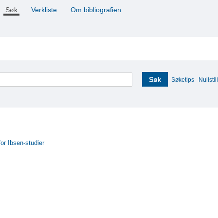
Søk
Verkliste
Om bibliografien
Søk
Søketips
Nullstill
for Ibsen-studier