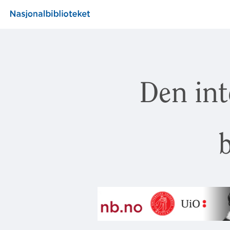
Den int
b