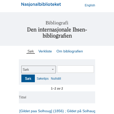
English
Bibliografi
Den internasjonale Ibsen-
bibliografien
Søk
Verkliste
Om bibliografien
Søk
Søk
Søketips
Nullstill
1–2 av 2
Tittel
[Gildet paa Solhoug] (1856) ; Gildet på Solhaug (1883) ;