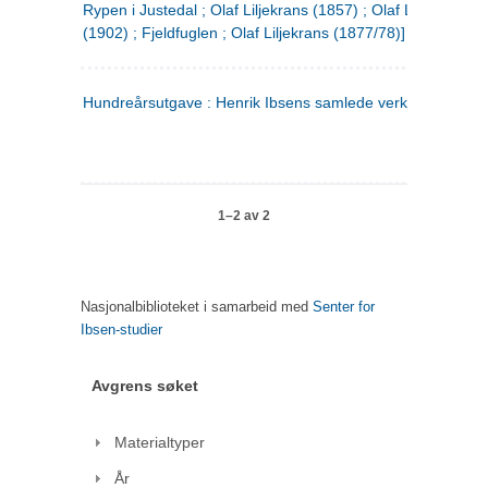
Rypen i Justedal ; Olaf Liljekrans (1857) ; Olaf Liljekrans
(1902) ; Fjeldfuglen ; Olaf Liljekrans (1877/78)]
Hundreårsutgave : Henrik Ibsens samlede verker. 3
1–2 av 2
Nasjonalbiblioteket i samarbeid med
Senter for
Ibsen-studier
Avgrens søket
Materialtyper
År