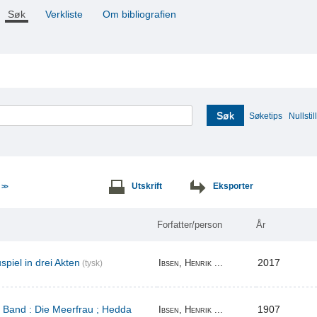
Søk
Verkliste
Om bibliografien
Søk
Søketips
Nullstill
e
Utskrift
Eksporter
>>
Forfatter/person
År
piel in drei Akten
2017
Ibsen, Henrik ...
(tysk)
r Band : Die Meerfrau ; Hedda
1907
Ibsen, Henrik ...