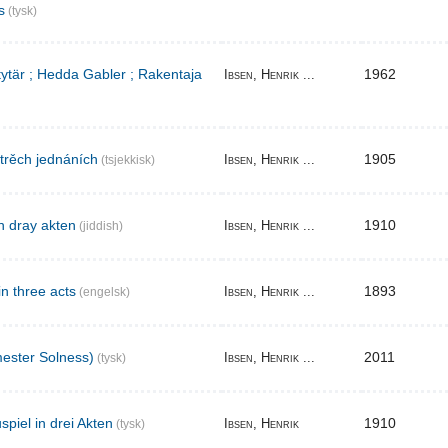
s
(tysk)
 tytär ; Hedda Gabler ; Rakentaja
1962
Ibsen, Henrik ...
 trěch jednáních
1905
Ibsen, Henrik ...
(tsjekkisk)
n dray akten
1910
Ibsen, Henrik ...
(jiddish)
in three acts
1893
Ibsen, Henrik ...
(engelsk)
ester Solness)
2011
Ibsen, Henrik ...
(tysk)
piel in drei Akten
1910
Ibsen, Henrik
(tysk)