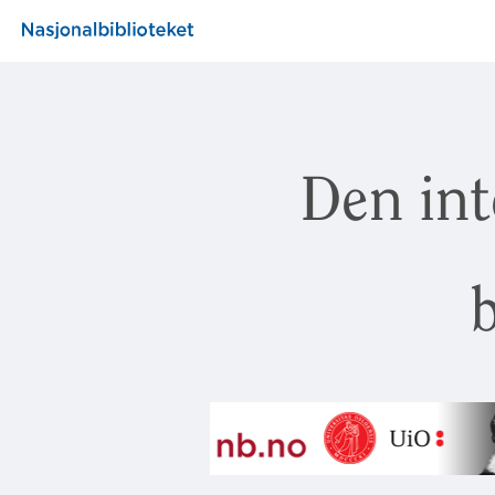
Den int
b