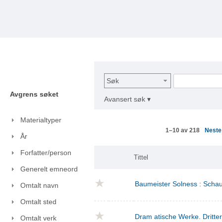
Søk
Avgrens søket
Avansert søk ▾
Materialtyper
Nest
1–10 av 218
År
Forfatter/person
Tittel
Generelt emneord
Baumeister Solness : Schaus
Omtalt navn
Omtalt sted
Dram atische Werke. Dritte
Omtalt verk