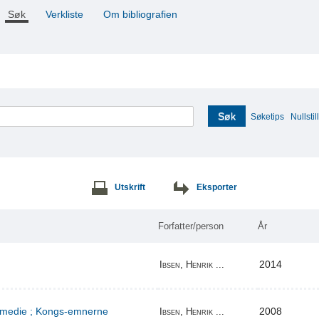
Søk
Verkliste
Om bibliografien
Søk
Søketips
Nullstill
Utskrift
Eksporter
Forfatter/person
År
2014
Ibsen, Henrik ...
komedie ; Kongs-emnerne
2008
Ibsen, Henrik ...