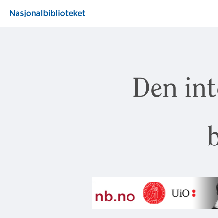
Den int
b