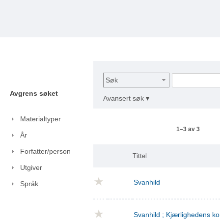
Søk
Avgrens søket
Avansert søk ▾
Materialtyper
1–3 av 3
År
Forfatter/person
Tittel
Utgiver
Svanhild
Språk
Svanhild ; Kjærlighedens 