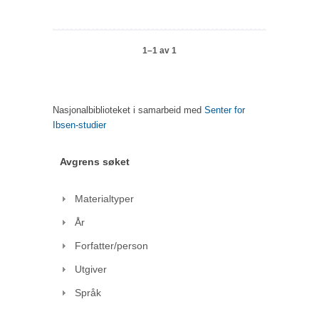
1–1 av 1
Nasjonalbiblioteket i samarbeid med
Senter for
Ibsen-studier
Avgrens søket
Materialtyper
År
Forfatter/person
Utgiver
Språk