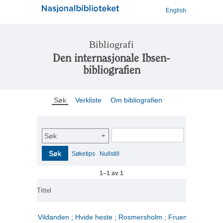
English
Bibliografi
Den internasjonale Ibsen-
bibliografien
Søk
Verkliste
Om bibliografien
Søk
Søk
Søketips
Nullstill
1–1 av 1
Tittel
Vildanden ; Hvide heste ; Rosmersholm ; Fruen fra havet