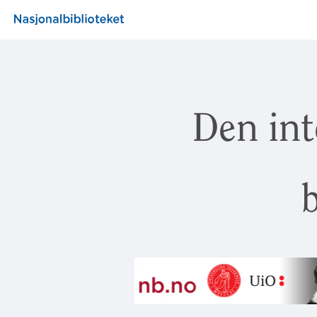
Den int
b