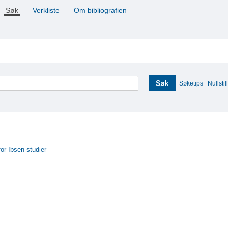
Søk
Verkliste
Om bibliografien
Søk
Søketips
Nullstill
for Ibsen-studier