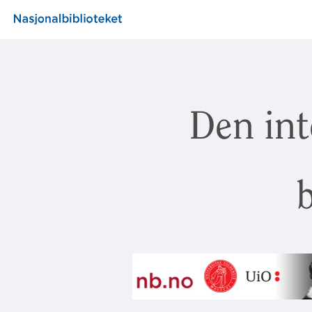
Den int
b