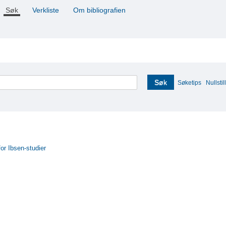
Søk
Verkliste
Om bibliografien
Søk
Søketips
Nullstill
for Ibsen-studier