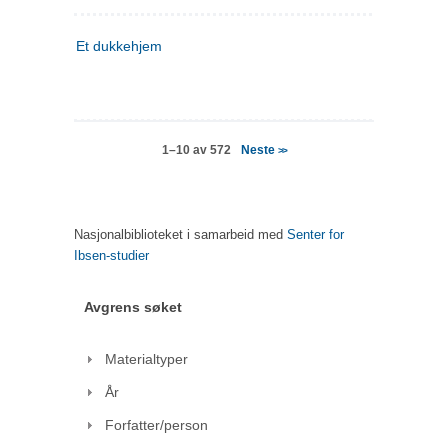
Et dukkehjem
Neste
1–10 av 572
>>
Nasjonalbiblioteket i samarbeid med
Senter for
Ibsen-studier
Avgrens søket
Materialtyper
År
Forfatter/person