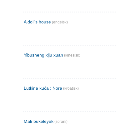
A doll's house
(engelsk)
Yibusheng xiju xuan
(kinesisk)
Lutkina kuća : Nora
(kroatisk)
Malî bûkeleyek
(sorani)