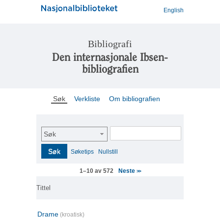
English
Bibliografi
Den internasjonale Ibsen-
bibliografien
Søk
Verkliste
Om bibliografien
Søk
Søk
Søketips
Nullstill
Neste
1–10 av 572
>>
Tittel
Drame
(kroatisk)