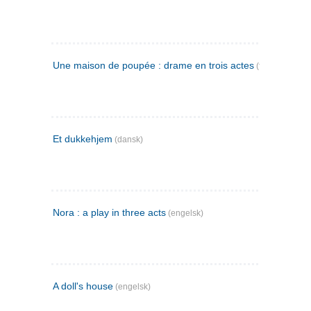
Une maison de poupée : drame en trois actes
(fransk)
Et dukkehjem
(dansk)
Nora : a play in three acts
(engelsk)
A doll's house
(engelsk)