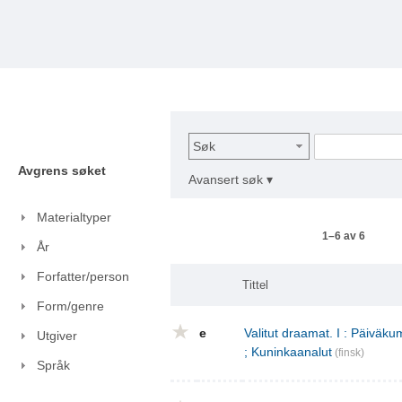
Søk
Avgrens søket
Avansert søk ▾
Materialtyper
1–6 av 6
År
Forfatter/person
Tittel
Form/genre
e
Valitut draamat. I : Päivä
Utgiver
; Kuninkaanalut
(finsk)
Språk