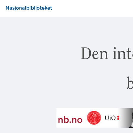
Den int
b