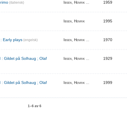
primo
1959
Ibsen, Henrik ...
(italiensk)
1995
Ibsen, Henrik
: Early plays
1970
Ibsen, Henrik ...
(engelsk)
 : Gildet på Solhaug ; Olaf
1929
Ibsen, Henrik ...
 : Gildet på Solhaug ; Olaf
1999
Ibsen, Henrik ...
1–6 av 6