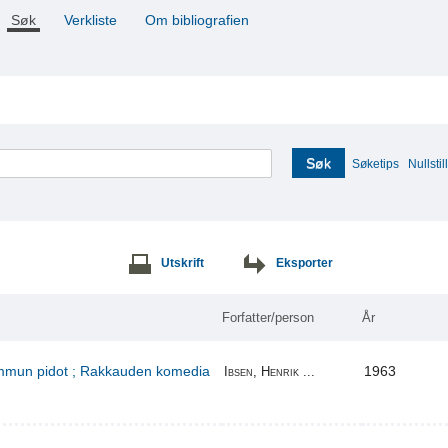
Søk
Verkliste
Om bibliografien
Søk
Søketips
Nullstill
Utskrift
Eksporter
Forfatter/person
År
kummun pidot ; Rakkauden komedia
1963
Ibsen, Henrik ...