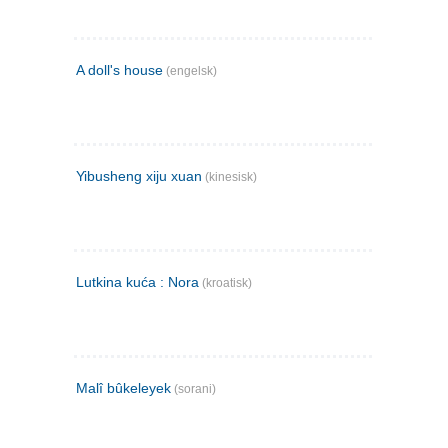
A doll's house
(engelsk)
Yibusheng xiju xuan
(kinesisk)
Lutkina kuća : Nora
(kroatisk)
Malî bûkeleyek
(sorani)