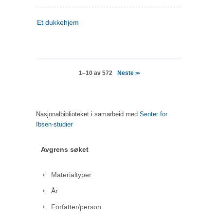
Et dukkehjem
Neste
1–10 av 572
>>
Nasjonalbiblioteket i samarbeid med
Senter for
Ibsen-studier
Avgrens søket
Materialtyper
År
Forfatter/person