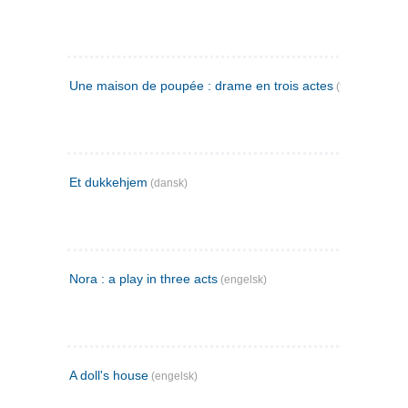
Une maison de poupée : drame en trois actes
(fransk)
Et dukkehjem
(dansk)
Nora : a play in three acts
(engelsk)
A doll's house
(engelsk)