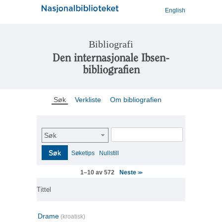
English
Bibliografi
Den internasjonale Ibsen-
bibliografien
Søk
Verkliste
Om bibliografien
Søk
Søk
Søketips
Nullstill
Neste
1–10 av 572
>>
Tittel
Drame
(kroatisk)