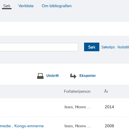
Søk
Verkliste
Om bibliografien
Søk
Søketips
Nullstill
Utskrift
Eksporter
Forfatter/person
År
2014
Ibsen, Henrik ...
komedie ; Kongs-emnerne
2008
Ibsen, Henrik ...