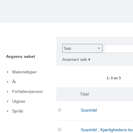
Søk
Avgrens søket
Avansert søk ▾
Materialtyper
1–3 av 3
År
Forfatter/person
Tittel
Utgiver
Svanhild
Språk
Svanhild ; Kjærlighedens 