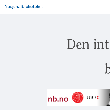
Den int
b