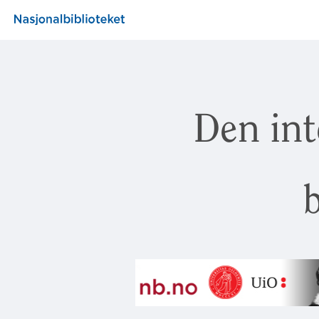
Den int
b