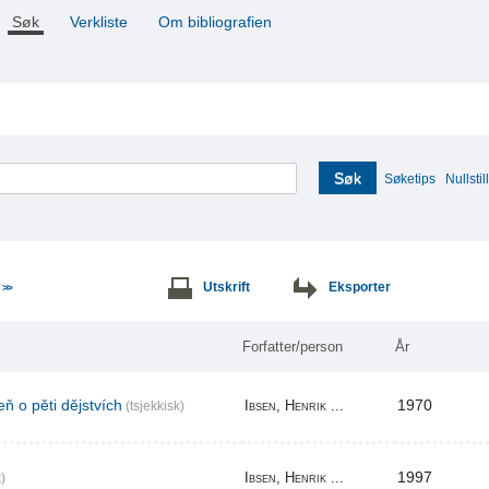
Søk
Verkliste
Om bibliografien
Søk
Søketips
Nullstill
e
Utskrift
Eksporter
>>
Forfatter/person
År
ň o pěti dějstvích
1970
Ibsen, Henrik ...
(tsjekkisk)
1997
Ibsen, Henrik ...
)