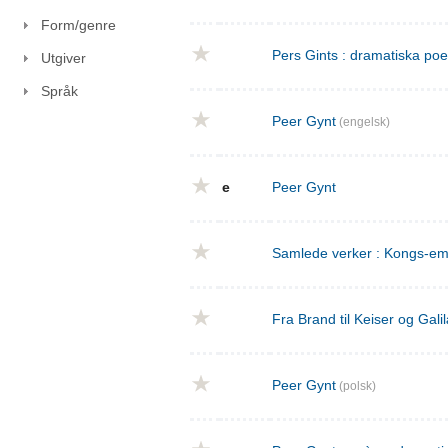
Form/genre
Pers Gints : dramatiska po
Utgiver
Språk
Peer Gynt
(engelsk)
e
Peer Gynt
Samlede verker : Kongs-emn
Fra Brand til Keiser og Gal
Peer Gynt
(polsk)