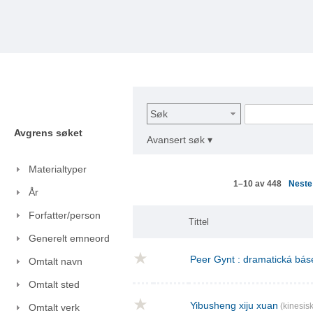
Søk
Avgrens søket
Avansert søk ▾
Materialtyper
Nest
1–10 av 448
År
Forfatter/person
Tittel
Generelt emneord
Peer Gynt : dramatická báse
Omtalt navn
Omtalt sted
Yibusheng xiju xuan
(kinesisk
Omtalt verk