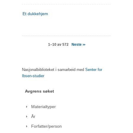
Et dukkehjem
Neste
1–10 av 572
>>
Nasjonalbiblioteket i samarbeid med
Senter for
Ibsen-studier
Avgrens søket
Materialtyper
År
Forfatter/person