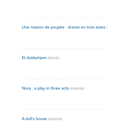
Une maison de poupée : drame en trois actes
(fransk)
Et dukkehjem
(dansk)
Nora : a play in three acts
(engelsk)
A doll's house
(engelsk)