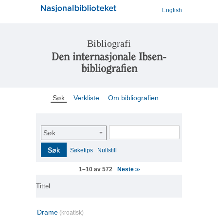
English
Bibliografi
Den internasjonale Ibsen-
bibliografien
Søk
Verkliste
Om bibliografien
Søk
Søk
Søketips
Nullstill
Neste
1–10 av 572
>>
Tittel
Drame
(kroatisk)