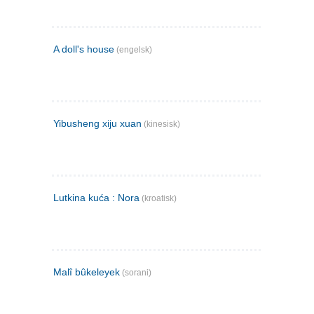
A doll's house
(engelsk)
Yibusheng xiju xuan
(kinesisk)
Lutkina kuća : Nora
(kroatisk)
Malî bûkeleyek
(sorani)