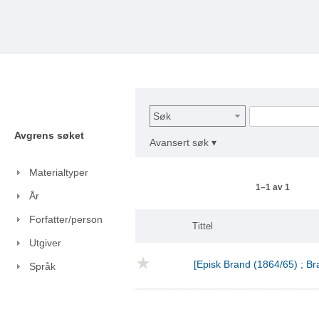
Søk
Avgrens søket
Avansert søk ▾
Materialtyper
1–1 av 1
År
Forfatter/person
Tittel
Utgiver
[Episk Brand (1864/65) ; Br
Språk