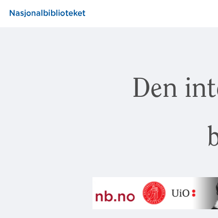
Den int
b