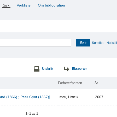
Søk
Verkliste
Om bibliografien
Søk
Søketips
Nullstill
Utskrift
Eksporter
Forfatter/person
År
and (1866) ; Peer Gynt (1867)]
2007
Ibsen, Henrik
1–1 av 1