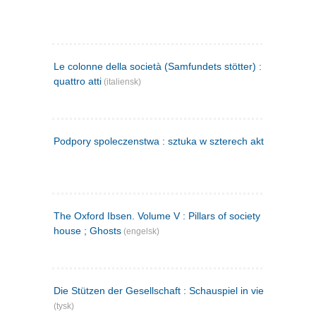
Le colonne della società (Samfundets stötter) : commedia 
quattro atti
(italiensk)
Podpory spoleczenstwa : sztuka w szterech aktach
(polsk)
The Oxford Ibsen. Volume V : Pillars of society ; A doll's
house ; Ghosts
(engelsk)
Die Stützen der Gesellschaft : Schauspiel in vier Aufzügen
(tysk)