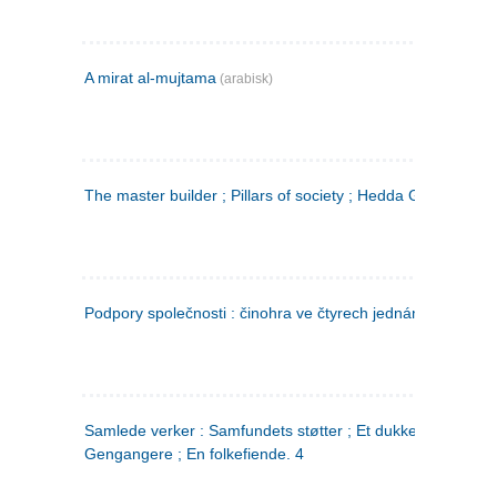
A mirat al-mujtama
(arabisk)
The master builder ; Pillars of society ; Hedda Gabler
Podpory společnosti : činohra ve čtyrech jednáních
(tsjekkis
Samlede verker : Samfundets støtter ; Et dukkehjem ;
Gengangere ; En folkefiende. 4