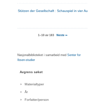
Stützen der Gesellschaft : Schauspiel in vier Aufzügen
(tysk
Neste
1–10 av 183
>>
Nasjonalbiblioteket i samarbeid med
Senter for
Ibsen-studier
Avgrens søket
Materialtyper
År
Forfatter/person