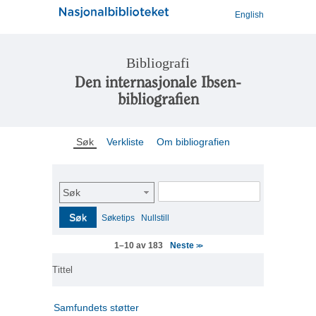
English
Bibliografi
Den internasjonale Ibsen-
bibliografien
Søk
Verkliste
Om bibliografien
Søk
Søk
Søketips
Nullstill
Neste
1–10 av 183
>>
Tittel
Samfundets støtter