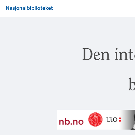
Den int
b