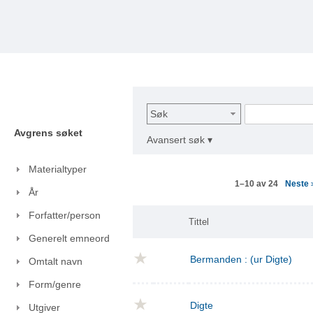
Søk
Avgrens søket
Avansert søk ▾
Materialtyper
Neste
1–10 av 24
År
Forfatter/person
Tittel
Generelt emneord
Bermanden : (ur Digte)
Omtalt navn
Form/genre
Digte
Utgiver