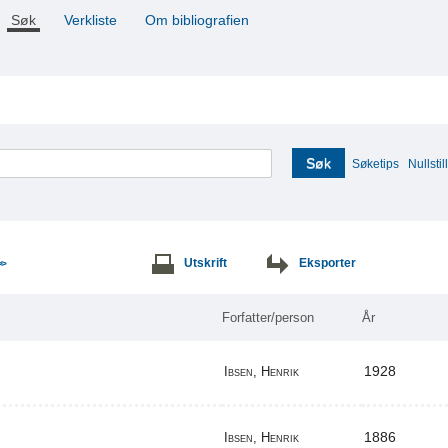
Søk
Verkliste
Om bibliografien
Søk
Søketips
Nullstill
Utskrift
Eksporter
>>
Forfatter/person
År
1928
Ibsen, Henrik
1886
Ibsen, Henrik