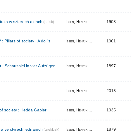
tuka w szterech aktach
1908
Ibsen, Henrik ...
(polsk)
Pillars of society ; A doll's
1961
Ibsen, Henrik ...
t : Schauspiel in vier Aufzügen
1897
Ibsen, Henrik ...
2015
Ibsen, Henrik ...
 of society ; Hedda Gabler
1935
Ibsen, Henrik ...
ra ve čtyrech jednáních
1879
Ibsen, Henrik ...
(tsjekkisk)