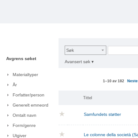
Søk
Avgrens søket
Avansert søk ▾
Materialtyper
Nest
1–10 av 182
År
Forfatter/person
Tittel
Generelt emneord
Samfundets støtter
Omtalt navn
Form/genre
Le colonne della società (S
Utgiver