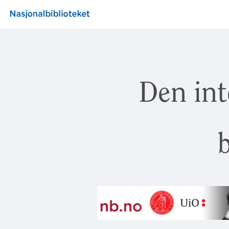
Den int
b