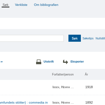
Søk
Verkliste
Om bibliografien
Søk
Søketips
Nullstill
e
Utskrift
Eksporter
>>
Forfatter/person
År
1918
Ibsen, Henrik ...
amfundets stötter) : commedia in
1892
Ibsen, Henrik ...