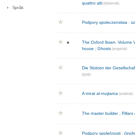
quattro atti
(italiensk)
Språk
Podpory spoleczenstwa : sz
e
The Oxford Ibsen. Volume V : 
house ; Ghosts
(engelsk)
Die Stützen der Gesellschaf
(tysk)
A mirat al-mujtama
(arabisk)
The master builder ; Pillars
Podpory společnosti : činoh