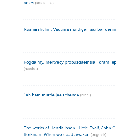
actes
(katalansk)
Rusmirshulm ; Vaqtima murdigan sar bar darim
(farsi)
Kogda my, mertvecy probuždaemsja : dram. epilog v 3 d
(russisk)
Jab ham murde jee uthenge
(hindi)
The works of Henrik Ibsen : Little Eyolf, John Gabriel
Borkman, When we dead awaken
(engelsk)