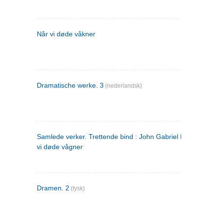
Når vi døde våkner
Dramatische werke. 3
(nederlandsk)
Samlede verker. Trettende bind : John Gabriel Borkman ; 
vi døde vågner
Dramen. 2
(tysk)