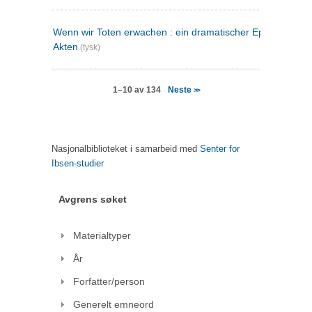
Wenn wir Toten erwachen : ein dramatischer Epilog in drei
Akten
(tysk)
Neste
1–10 av 134
>>
Nasjonalbiblioteket i samarbeid med
Senter for
Ibsen-studier
Avgrens søket
Materialtyper
År
Forfatter/person
Generelt emneord