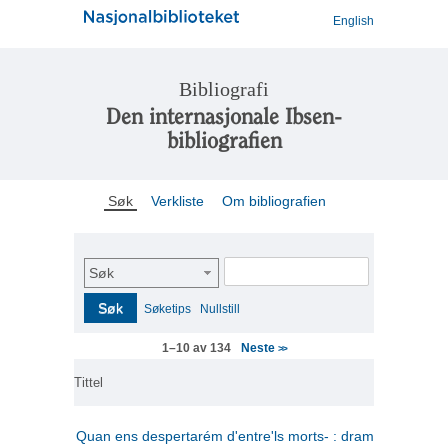
English
Bibliografi
Den internasjonale Ibsen-
bibliografien
Søk
Verkliste
Om bibliografien
Søk
Søk
Søketips
Nullstill
Neste
1–10 av 134
>>
Tittel
Quan ens despertarém d'entre'ls morts- : drama en tres