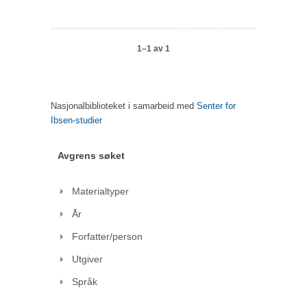
1–1 av 1
Nasjonalbiblioteket i samarbeid med
Senter for
Ibsen-studier
Avgrens søket
Materialtyper
År
Forfatter/person
Utgiver
Språk