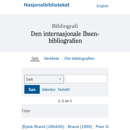
English
Bibliografi
Den internasjonale Ibsen-
bibliografien
Søk
Verkliste
Om bibliografien
Søk
Søk
Søketips
Nullstill
1–1 av 1
Tittel
[Episk Brand (1864/65) ; Brand (1866) ; Peer Gynt (1867)]