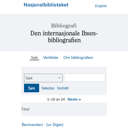
English
Bibliografi
Den internasjonale Ibsen-
bibliografien
Søk
Verkliste
Om bibliografien
Søk
Søk
Søketips
Nullstill
Neste
1–10 av 24
>>
Tittel
Bermanden : (ur Digte)