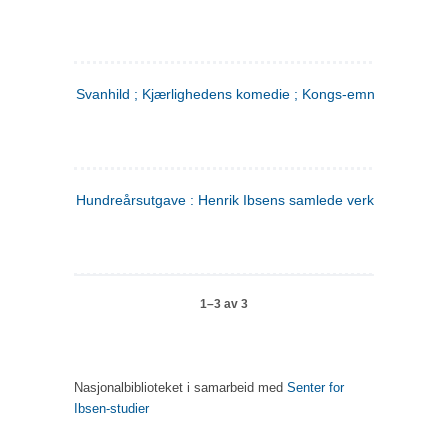
Svanhild ; Kjærlighedens komedie ; Kongs-emnerne
Hundreårsutgave : Henrik Ibsens samlede verker. 4
1–3 av 3
Nasjonalbiblioteket i samarbeid med
Senter for
Ibsen-studier