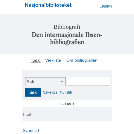
English
Bibliografi
Den internasjonale Ibsen-
bibliografien
Søk
Verkliste
Om bibliografien
Søk
Søk
Søketips
Nullstill
1–3 av 3
Tittel
Svanhild