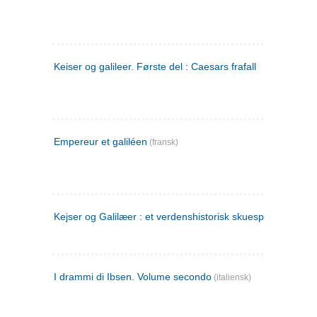
Keiser og galileer. Første del : Caesars frafall
Empereur et galiléen
(fransk)
Kejser og Galilæer : et verdenshistorisk skuespil
I drammi di Ibsen. Volume secondo
(italiensk)