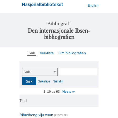
English
Bibliografi
Den internasjonale Ibsen-
bibliografien
Søk
Verkliste
Om bibliografien
Søk
Søk
Søketips
Nullstill
Neste
1–10 av 63
>>
Tittel
Yibusheng xiju xuan
(kinesisk)