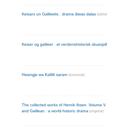
Keisars un Galileetis : drama diwas dalas
(latvisk)
Keiser og galileer : et verdenshistorisk skuespill (1873)
Hwangje wa Kallilli saram
(koreansk)
The collected works of Henrik Ibsen. Volume V : Emperor
and Galilean : a world-historic drama
(engelsk)