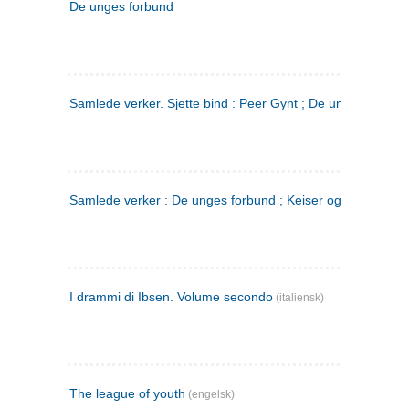
De unges forbund
Samlede verker. Sjette bind : Peer Gynt ; De unges Forbu
Samlede verker : De unges forbund ; Keiser og Galilæer. 3
I drammi di Ibsen. Volume secondo
(italiensk)
The league of youth
(engelsk)