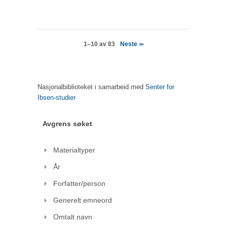
Neste
1–10 av 83
>>
Nasjonalbiblioteket i samarbeid med
Senter for
Ibsen-studier
Avgrens søket
Materialtyper
År
Forfatter/person
Generelt emneord
Omtalt navn