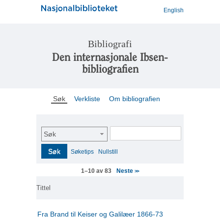
English
Bibliografi
Den internasjonale Ibsen-
bibliografien
Søk
Verkliste
Om bibliografien
Søk
Søk
Søketips
Nullstill
Neste
1–10 av 83
>>
Tittel
Fra Brand til Keiser og Galilæer 1866-73