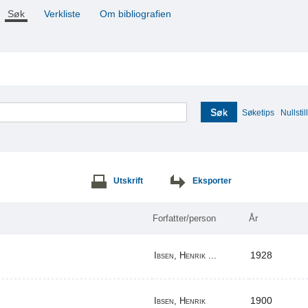
Søk
Verkliste
Om bibliografien
Søk
Søketips
Nullstill
Utskrift
Eksporter
Forfatter/person
År
1928
Ibsen, Henrik ...
1900
Ibsen, Henrik