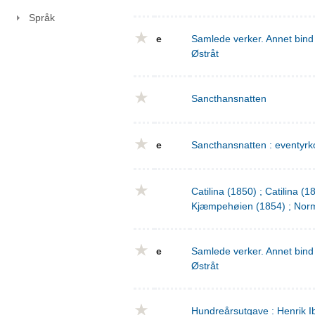
Språk
e
Samlede verker. Annet bind 
Østråt
Sancthansnatten
e
Sancthansnatten : eventyrko
Catilina (1850) ; Catilina (
Kjæmpehøien (1854) ; Norm
e
Samlede verker. Annet bind 
Østråt
Hundreårsutgave : Henrik I