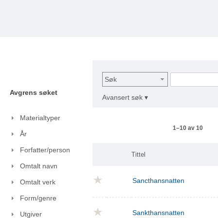
Søk
Avgrens søket
Avansert søk ▾
Materialtyper
1–10 av 10
År
Forfatter/person
Tittel
Omtalt navn
Sancthansnatten
Omtalt verk
Form/genre
Sankthansnatten
Utgiver