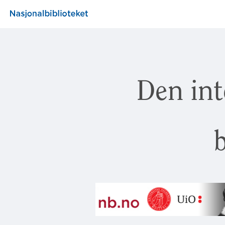
Den int
b