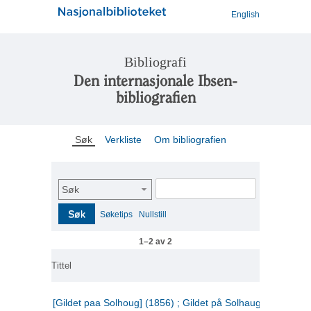
English
Bibliografi
Den internasjonale Ibsen-
bibliografien
Søk
Verkliste
Om bibliografien
Søk
Søk
Søketips
Nullstill
1–2 av 2
Tittel
[Gildet paa Solhoug] (1856) ; Gildet på Solhaug (1883) ;