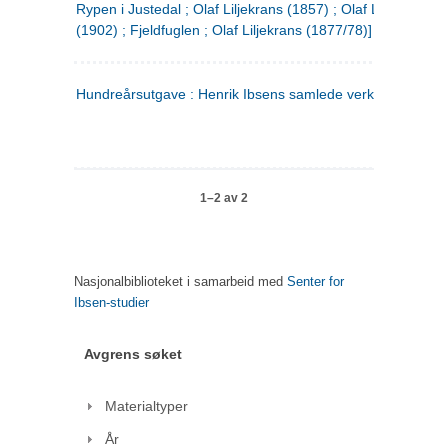
Rypen i Justedal ; Olaf Liljekrans (1857) ; Olaf Liljekrans
(1902) ; Fjeldfuglen ; Olaf Liljekrans (1877/78)]
Hundreårsutgave : Henrik Ibsens samlede verker. 3
1–2 av 2
Nasjonalbiblioteket i samarbeid med
Senter for
Ibsen-studier
Avgrens søket
Materialtyper
År