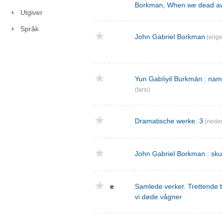
Borkman, When we dead a
Utgiver
Språk
John Gabriel Borkman
(enge
Yun Gabīiyil Burkmān : nama
(farsi)
Dramatische werke. 3
(neder
John Gabriel Borkman : skues
e
Samlede verker. Trettende 
vi døde vågner