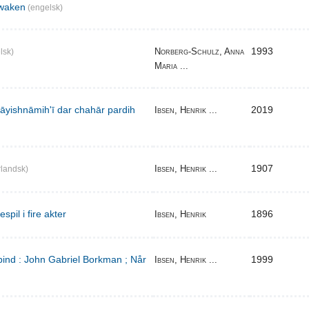
waken
(engelsk)
1993
Norberg-Schulz, Anna
lsk)
Maria ...
̄yishnāmihʹī dar chahār pardih
2019
Ibsen, Henrik ...
1907
Ibsen, Henrik ...
landsk)
pil i fire akter
1896
Ibsen, Henrik
bind : John Gabriel Borkman ; Når
1999
Ibsen, Henrik ...