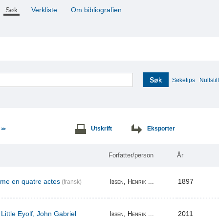
Søk
Verkliste
Om bibliografien
Søk
Søketips
Nullstill
e
Utskrift
Eksporter
>>
Forfatter/person
År
ame en quatre actes
1897
Ibsen, Henrik ...
(fransk)
Little Eyolf, John Gabriel
2011
Ibsen, Henrik ...