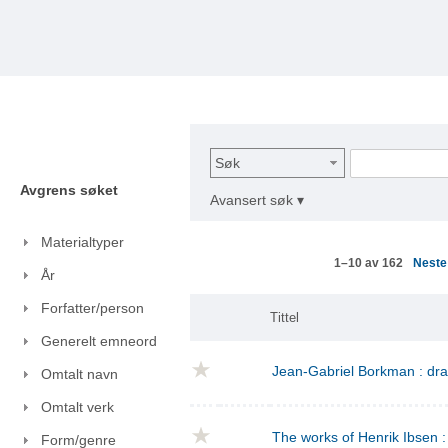
Søk
Avgrens søket
Avansert søk ▾
Materialtyper
Nest
1–10 av 162
År
Forfatter/person
Tittel
Generelt emneord
Jean-Gabriel Borkman : dr
Omtalt navn
Omtalt verk
The works of Henrik Ibsen : 
Form/genre