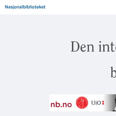
Den int
b