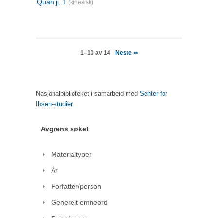
Quan ji. 1
(kinesisk)
Neste
1–10 av 14
>>
Nasjonalbiblioteket i samarbeid med
Senter for
Ibsen-studier
Avgrens søket
Materialtyper
År
Forfatter/person
Generelt emneord