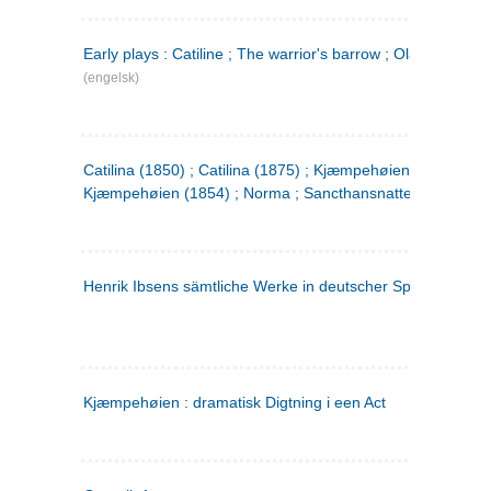
Early plays : Catiline ; The warrior's barrow ; Olaf Liljekran
(engelsk)
Catilina (1850) ; Catilina (1875) ; Kjæmpehøien (1850) ;
Kjæmpehøien (1854) ; Norma ; Sancthansnatten
Henrik Ibsens sämtliche Werke in deutscher Sprache. 2
(ty
Kjæmpehøien : dramatisk Digtning i een Act