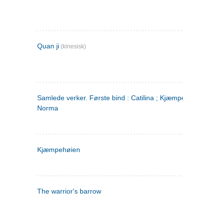
Quan ji
(kinesisk)
Samlede verker. Første bind : Catilina ; Kjæmpehøien ;
Norma
Kjæmpehøien
The warrior's barrow