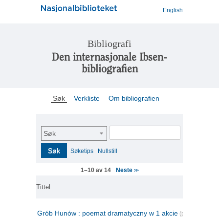
English
Bibliografi
Den internasjonale Ibsen-
bibliografien
Søk
Verkliste
Om bibliografien
Søk
Søk
Søketips
Nullstill
Neste
1–10 av 14
>>
Tittel
Grób Hunów : poemat dramatyczny w 1 akcie
(polsk)