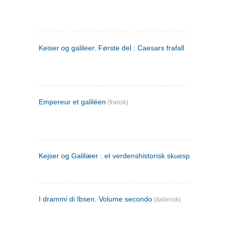
Keiser og galileer. Første del : Caesars frafall
Empereur et galiléen
(fransk)
Kejser og Galilæer : et verdenshistorisk skuespil
I drammi di Ibsen. Volume secondo
(italiensk)