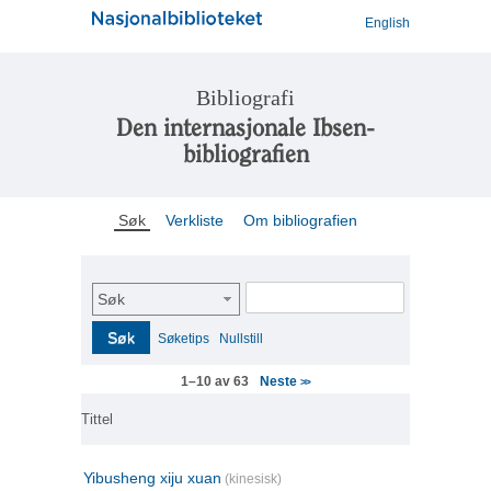
English
Bibliografi
Den internasjonale Ibsen-
bibliografien
Søk
Verkliste
Om bibliografien
Søk
Søk
Søketips
Nullstill
Neste
1–10 av 63
>>
Tittel
Yibusheng xiju xuan
(kinesisk)