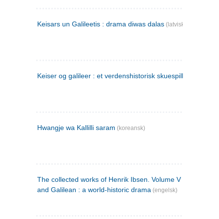
Keisars un Galileetis : drama diwas dalas
(latvisk)
Keiser og galileer : et verdenshistorisk skuespill (1873)
Hwangje wa Kallilli saram
(koreansk)
The collected works of Henrik Ibsen. Volume V : Emperor
and Galilean : a world-historic drama
(engelsk)