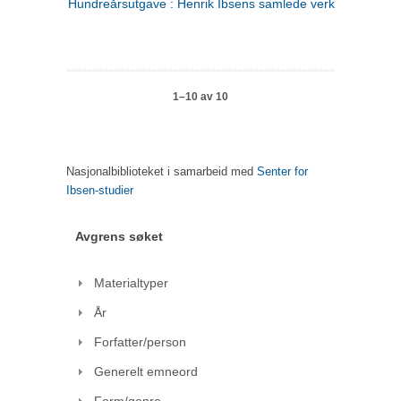
Hundreårsutgave : Henrik Ibsens samlede verker. 1
1–10 av 10
Nasjonalbiblioteket i samarbeid med
Senter for
Ibsen-studier
Avgrens søket
Materialtyper
År
Forfatter/person
Generelt emneord