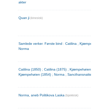
akter
Quan ji
(kinesisk)
Samlede verker. Første bind : Catilina ; Kjæmpehøien ;
Norma
Catilina (1850) ; Catilina (1875) ; Kjæmpehøien (1850) ;
Kjæmpehøien (1854) ; Norma ; Sancthansnatten
Norma, aneb Politikova Laska
(tsjekkisk)