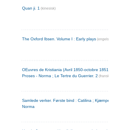
Quan ji. 1
(kinesisk)
The Oxford Ibsen. Volume I : Early plays
(engelsk)
OEuvres de Kristiania (Avril 1850-octobre 1851) : Poèmes 
Proses - Norma ; Le Tertre du Guerrier. 2
(fransk)
Samlede verker. Første bind : Catilina ; Kjæmpehøien ;
Norma