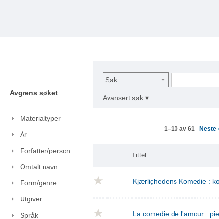
Søk
Avgrens søket
Avansert søk ▾
Materialtyper
Neste
1–10 av 61
År
Forfatter/person
Tittel
Omtalt navn
Kjærlighedens Komedie : kom
Form/genre
Utgiver
La comedie de l'amour : pie
Språk