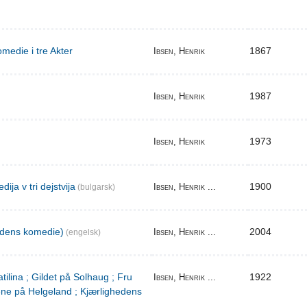
medie i tre Akter
1867
Ibsen, Henrik
1987
Ibsen, Henrik
1973
Ibsen, Henrik
ija v tri dejstvija
1900
Ibsen, Henrik ...
(bulgarsk)
edens komedie)
2004
Ibsen, Henrik ...
(engelsk)
tilina ; Gildet på Solhaug ; Fru
1922
Ibsen, Henrik ...
ene på Helgeland ; Kjærlighedens