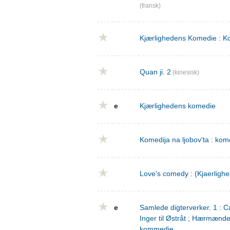
(fransk)
Kjærlighedens Komedie : Ko
Quan ji. 2
(kinesisk)
e
Kjærlighedens komedie
Komedija na ljobov'ta : komed
Love's comedy : (Kjaerligh
e
Samlede digterverker. 1 : Ca
Inger til Østråt ; Hærmænd
kommedie