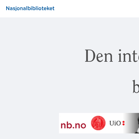
Den int
b