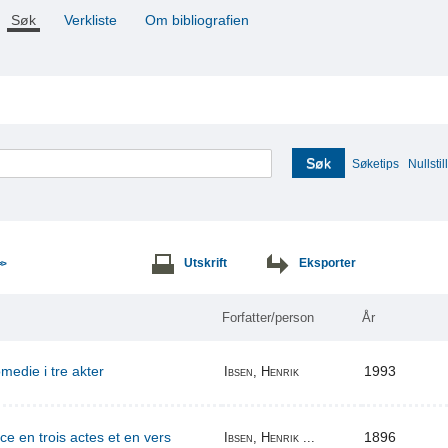
Søk
Verkliste
Om bibliografien
Søk
Søketips
Nullstill
Utskrift
Eksporter
>>
Forfatter/person
År
edie i tre akter
1993
Ibsen, Henrik
ce en trois actes et en vers
1896
Ibsen, Henrik ...