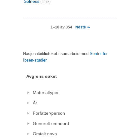
Solness
(finsk)
Neste
1–10 av 354
>>
Nasjonalbiblioteket i samarbeid med
Senter for
Ibsen-studier
Avgrens søket
Materialtyper
År
Forfatter/person
Generelt emneord
Omtalt navn