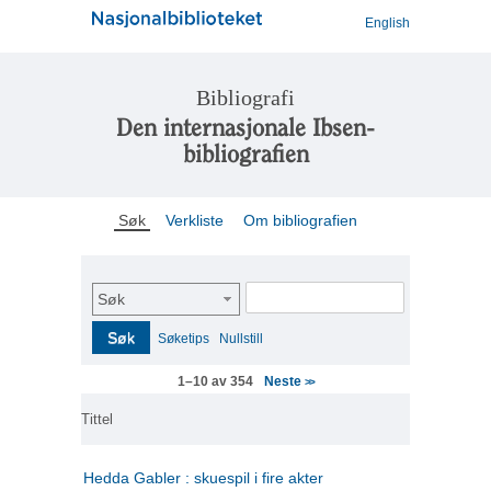
English
Bibliografi
Den internasjonale Ibsen-
bibliografien
Søk
Verkliste
Om bibliografien
Søk
Søk
Søketips
Nullstill
Neste
1–10 av 354
>>
Tittel
Hedda Gabler : skuespil i fire akter