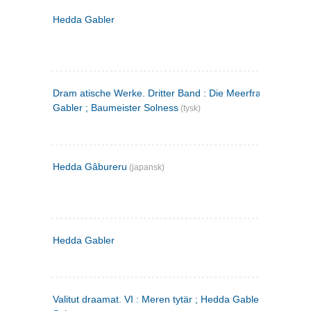
Hedda Gabler
Dram atische Werke. Dritter Band : Die Meerfrau ; Hedda
Gabler ; Baumeister Solness
(tysk)
Hedda Gâbureru
(japansk)
Hedda Gabler
Valitut draamat. VI : Meren tytär ; Hedda Gabler ; Rakentaj