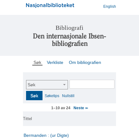
English
Bibliografi
Den internasjonale Ibsen-
bibliografien
Søk
Verkliste
Om bibliografien
Søk
Søk
Søketips
Nullstill
Neste
1–10 av 24
>>
Tittel
Bermanden : (ur Digte)