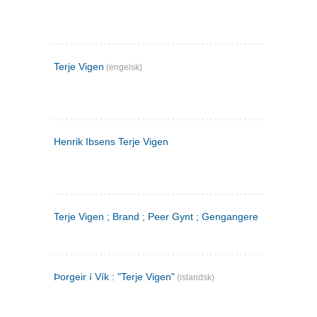
Terje Vigen
(engelsk)
Henrik Ibsens Terje Vigen
Terje Vigen ; Brand ; Peer Gynt ; Gengangere
Þorgeir í Vík : "Terje Vigen"
(islandsk)