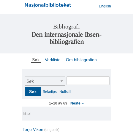
English
Bibliografi
Den internasjonale Ibsen-
bibliografien
Søk
Verkliste
Om bibliografien
Søk
Søk
Søketips
Nullstill
Neste
1–10 av 69
>>
Tittel
Terje Viken
(engelsk)