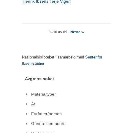
Henrik Ibsens Terje Vigen
Neste
1–10 av 69
>>
Nasjonalbiblioteket i samarbeid med
Senter for
Ibsen-studier
Avgrens søket
Materialtyper
År
Forfatter/person
Generelt emneord