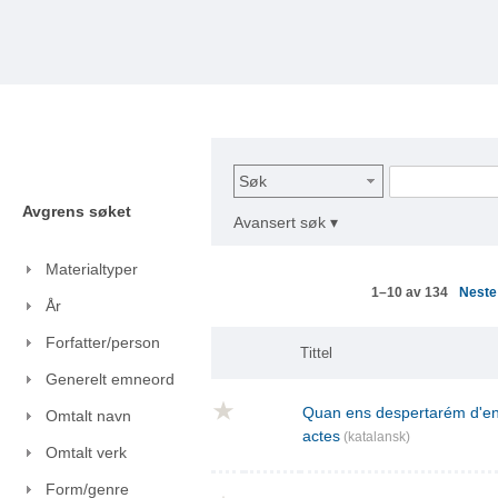
Søk
Avgrens søket
Avansert søk ▾
Materialtyper
Nest
1–10 av 134
År
Forfatter/person
Tittel
Generelt emneord
Quan ens despertarém d'ent
Omtalt navn
actes
(katalansk)
Omtalt verk
Form/genre