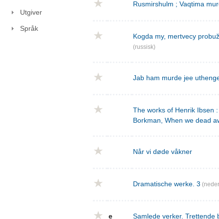
Rusmirshulm ; Vaqtima mur
Utgiver
Språk
Kogda my, mertvecy probužd
(russisk)
Jab ham murde jee utheng
The works of Henrik Ibsen : 
Borkman, When we dead a
Når vi døde våkner
Dramatische werke. 3
(neder
e
Samlede verker. Trettende 