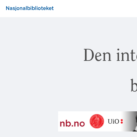
Den int
b