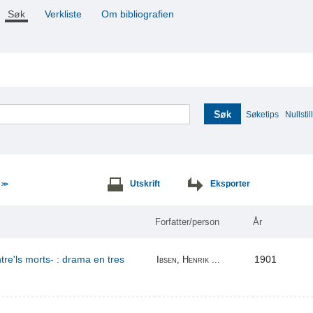
Søk
Verkliste
Om bibliografien
Søk
Søketips
Nullstill
e
Utskrift
Eksporter
>>
Forfatter/person
År
re'ls morts- : drama en tres
1901
Ibsen, Henrik ...