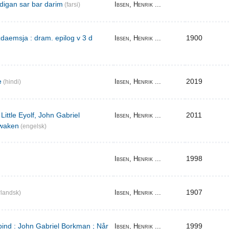
digan sar bar darim
Ibsen, Henrik ...
(farsi)
aemsja : dram. epilog v 3 d
1900
Ibsen, Henrik ...
e
2019
Ibsen, Henrik ...
(hindi)
Little Eyolf, John Gabriel
2011
Ibsen, Henrik ...
waken
(engelsk)
1998
Ibsen, Henrik ...
1907
Ibsen, Henrik ...
landsk)
bind : John Gabriel Borkman ; Når
1999
Ibsen, Henrik ...